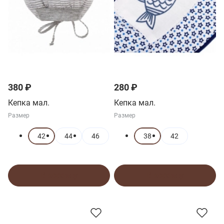
380 ₽
280 ₽
Кепка мал.
Кепка мал.
Размер
Размер
42
44
46
38
42
В корзину
В корзину