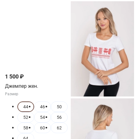
1 500 ₽
Джемпер жен.
Размер
44
46
50
52
54
56
58
60
62
64