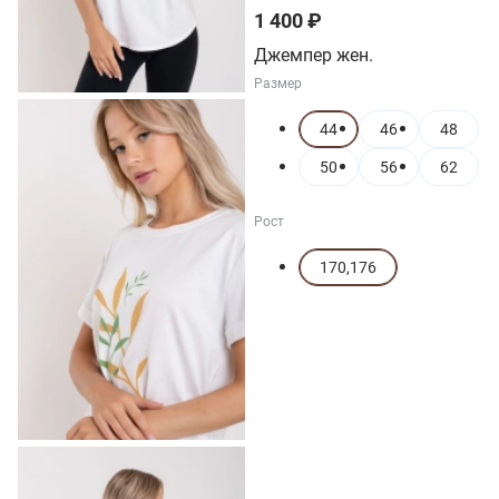
1 400 ₽
Джемпер жен.
Размер
44
46
48
50
56
62
Рост
170,176