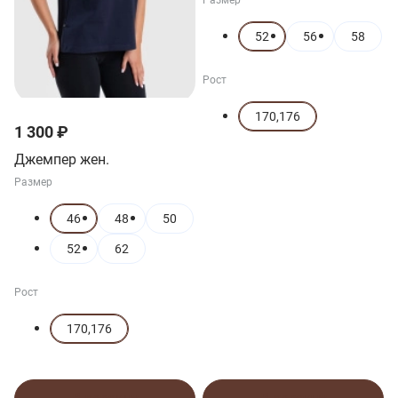
52
56
58
Рост
170,176
1 300 ₽
Джемпер жен.
Размер
46
48
50
52
62
Рост
170,176