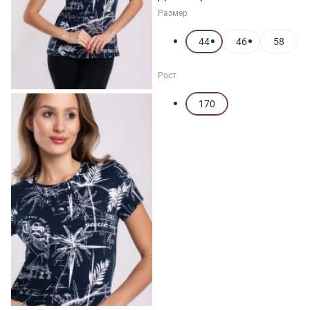
Размер
44
46
58
Рост
170