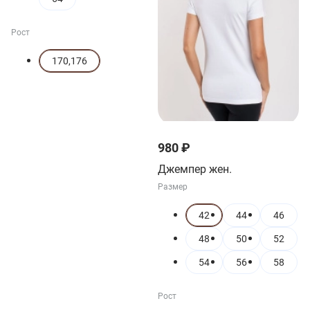
Рост
170,176
980 ₽
Джемпер жен.
Размер
42
44
46
48
50
52
54
56
58
Рост