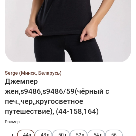
Serge (Минск, Беларусь)
Джемпер
жен,s9486,s9486/59(чёрный с
печ.,чер,,кругосветное
путешествие), (44-158,164)
Размер
44
48
50
52
54
56