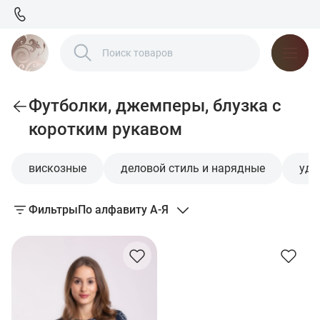
Футболки, джемперы, блузка с
коротким рукавом
вискозные
деловой стиль и нарядные
удл
Фильтры
По алфавиту А-Я