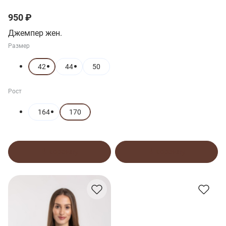
950 ₽
Джемпер жен.
Размер
42
44
50
Рост
164
170
В корзину
В корзину