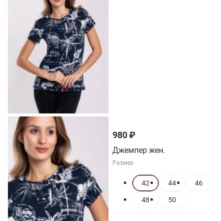
980 ₽
Джемпер жен.
Размер
42
44
46
48
50