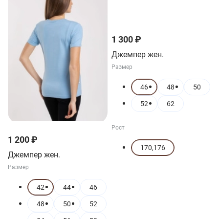
1 300 ₽
Джемпер жен.
Размер
46
48
50
52
62
Рост
1 200 ₽
170,176
Джемпер жен.
Размер
42
44
46
48
50
52