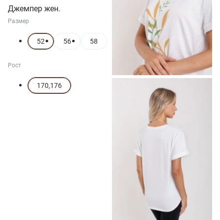
Джемпер жен.
Размер
52
56
58
Рост
170,176