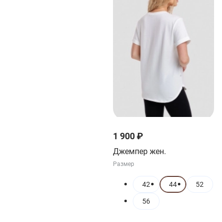
1 900 ₽
Джемпер жен.
Размер
42
44
52
56