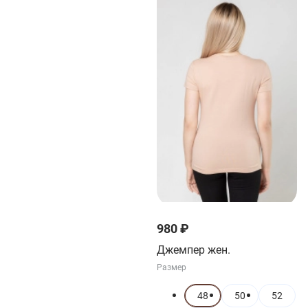
980 ₽
Джемпер жен.
Размер
48
50
52