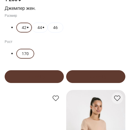
Джемпер жен.
Размер
42
44
46
Рост
170
В корзину
В корзину