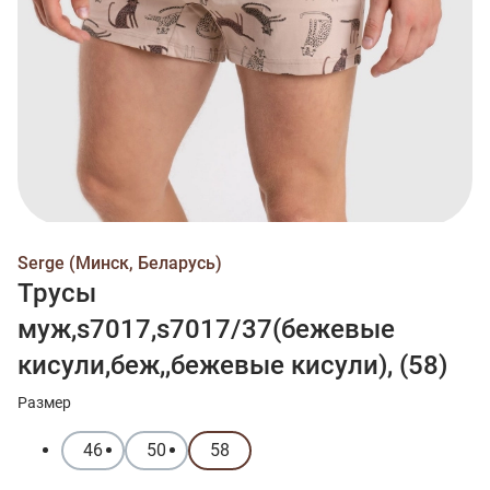
Serge (Минск, Беларусь)
Трусы
муж,s7017,s7017/37(бежевые
кисули,беж,,бежевые кисули), (58)
Размер
46
50
58