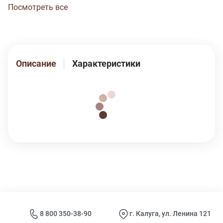
высококачественное трикотажное полотно – гарантия
Посмотреть все
долговечности изделия. Забавный рисунок «бежевые
кисули» на песочном фоне трусов сохранится
неизменным при соблюдении правил по уходу,
указанных на ярлыке изделия. Модель трусы s7017
Описание
Характеристики
8 800 350-38-90
г. Калуга, ул. Ленина 121