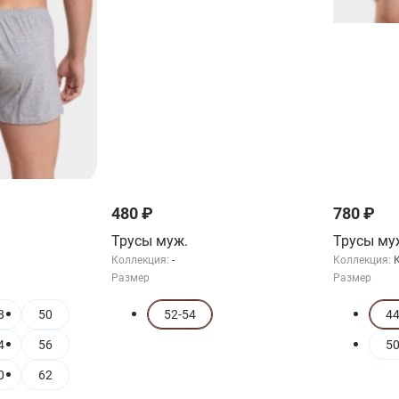
480 ₽
780 ₽
Трусы муж.
Трусы му
Коллекция:
-
Коллекция:
Размер
Размер
8
50
52-54
4
4
56
5
0
62