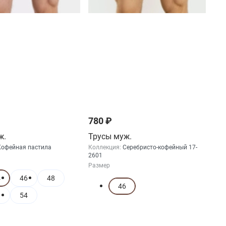
780 ₽
ж.
Трусы муж.
Кофейная пастила
Коллекция:
Серебристо-кофейный 17-
2601
Размер
4
46
48
46
0
54