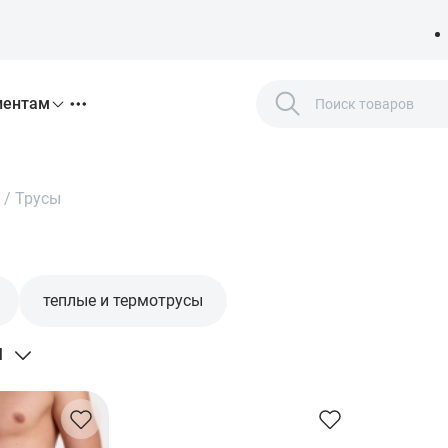
иентам
/
Трусы
теплые и термотрусы
Я