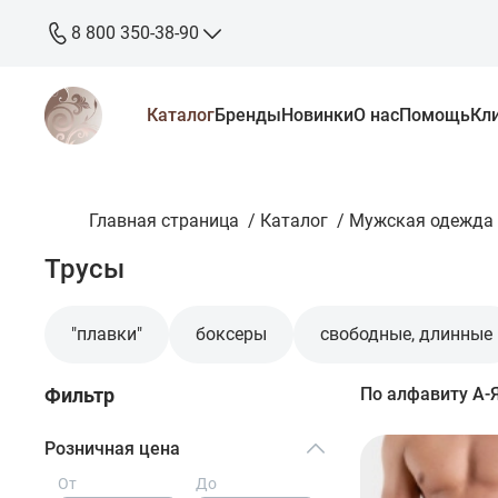
8 800 350-38-90
8 800 350-38-90
Каталог
Бренды
Новинки
О нас
Помощь
Кл
бесплатно
+7 905 640-33-00
+7 906 640-33-00
Главная страница
zakaz@stkaluga.ru
/
Каталог
/
Мужская одежда
Трусы
Пн - Вс: 10:00 - 18:00
г. Калуга, ул. Ленина 121
"плавки"
боксеры
свободные, длинные
Фильтр
По алфавиту А-
Розничная цена
От
До