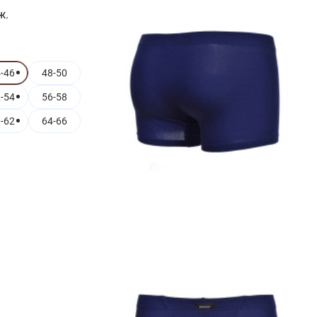
ж.
-46
48-50
-54
56-58
-62
64-66