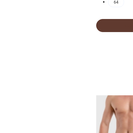
64
В кор