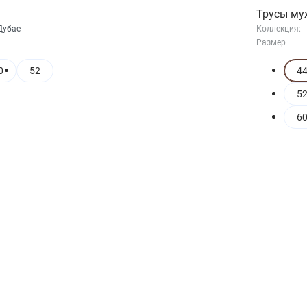
Трусы му
Дубае
Коллекция:
-
Размер
0
52
44
52
60