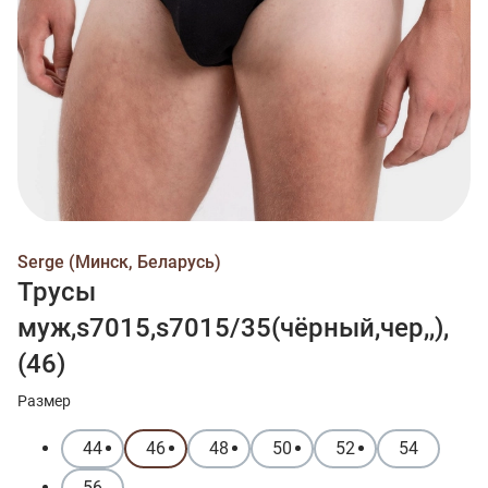
Serge (Минск, Беларусь)
Трусы
муж,s7015,s7015/35(чёрный,чер,,),
(46)
Размер
44
46
48
50
52
54
56