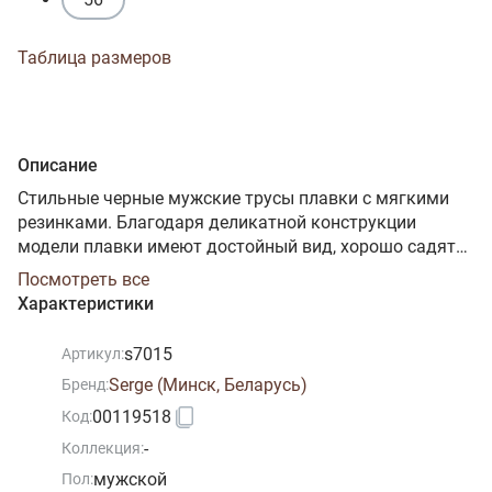
Таблица размеров
Описание
Стильные черные мужские трусы плавки с мягкими
резинками. Благодаря деликатной конструкции
модели плавки имеют достойный вид, хорошо садятся
по фигуре и обеспечивают свободу движений.
Посмотреть все
Изготовлены из высококачественного хлопкового
Характеристики
трикотажного кулирного полотна с безопасным
добавлением эластана. По талии изделие обработано
s7015
Артикул:
широкой фирменной тесьмой-резинкой. Прочность
Serge (Минск, Беларусь)
Бренд:
нити и специальные закрепки на швах, качественные
безопасные красители – гарантия долговечности
00119518
Код:
изделия. Модель трусы 7015
-
Коллекция:
мужской
Пол: