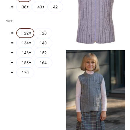
38
40
42
Рост
122
128
134
140
146
152
158
164
170