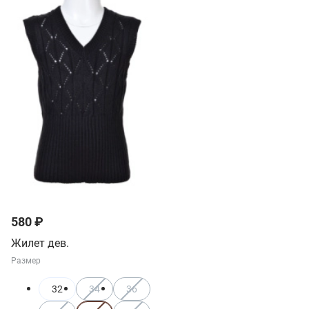
580 ₽
Жилет дев.
Размер
32
34
36