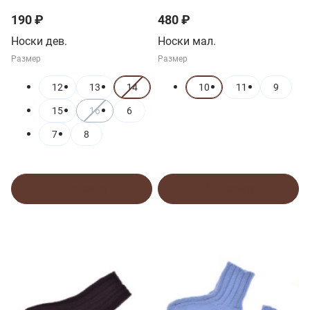
190 ₽
480 ₽
Носки дев.
Носки мал.
Размер
Размер
12
13
14
10
11
9
15
16
6
7
8
В корзину
В корзину