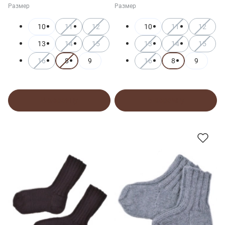
Размер
Размер
10
11
12
10
11
12
13
14
15
13
14
15
16
8
9
16
8
9
В корзину
В корзину