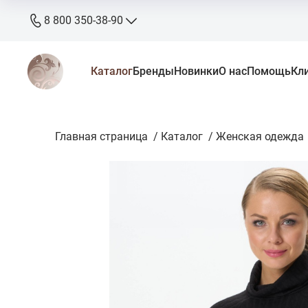
8 800 350-38-90
8 800 350-38-90
Каталог
Бренды
Новинки
О нас
Помощь
Кл
бесплатно
+7 905 640-33-00
+7 906 640-33-00
Главная страница
zakaz@stkaluga.ru
/
Каталог
/
Женская одежда
Пн - Вс: 10:00 - 18:00
г. Калуга, ул. Ленина 121