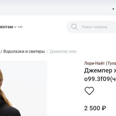
иентам
/
Водолазки и свитеры
/
Джемпер жен.
Лори-Найт (Тула
Джемпер ж
o99.3f09(ч
2 500 ₽