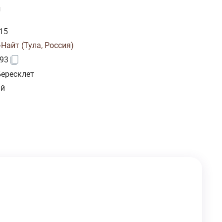
и
15
Найт (Тула, Россия)
93
Бересклет
ий