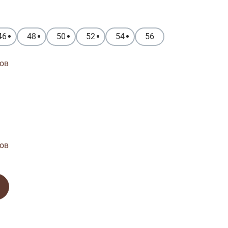
46
48
50
52
54
56
ов
ов