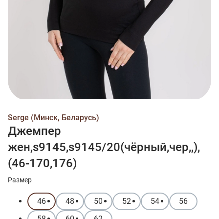
Serge (Минск, Беларусь)
Джемпер
жен,s9145,s9145/20(чёрный,чер,,),
(46-170,176)
Размер
46
48
50
52
54
56
58
60
62