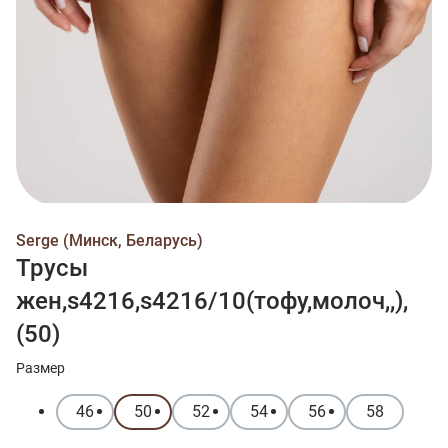
Serge (Минск, Беларусь)
Трусы
жен,s4216,s4216/10(тофу,молоч,,),
(50)
Размер
46
50
52
54
56
58