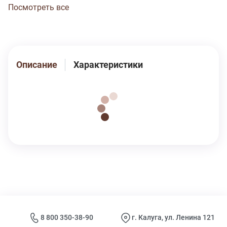
трехукольного зигзага. Ластовица двойная, из
Посмотреть все
основного полотна, пришита плоскими швами.
Передняя и задняя детали изделия соединены
аккуратными стачными швами. Продуманная
конструкция, надежные эластичные швы,
текстурированные нити, специальные закрепки на
Описание
Характеристики
швах - гарантия долговечности изделия при
соблюдении правил по уходу за ним. Цвет тофу
(пантон 11-4202). Модель трусы s4216
8 800 350-38-90
г. Калуга, ул. Ленина 121