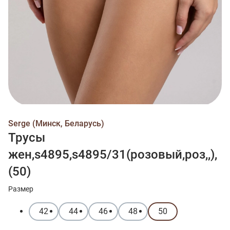
Serge (Минск, Беларусь)
Трусы
жен,s4895,s4895/31(розовый,роз,,),
(50)
Размер
42
44
46
48
50