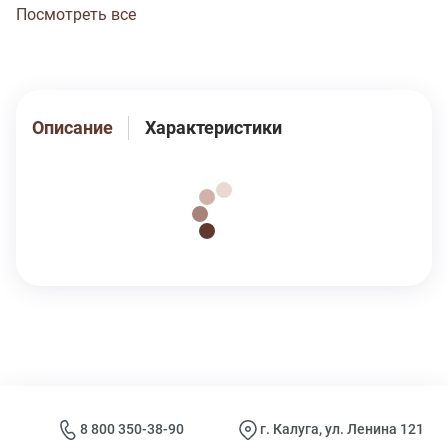
Ластовица двойная, из полотна основы. Прочные
Посмотреть все
эластичные швы, текстурированные нити,
специальные закрепки на швах, безопасные красители
– гарантия долговечности изделия. Цвет розовый
(пантон 12-2807). Модель трусы s4895
Описание
Характеристики
8 800 350-38-90
г. Калуга, ул. Ленина 121