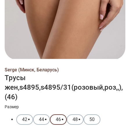
Serge (Минск, Беларусь)
Трусы
жен,s4895,s4895/31(розовый,роз,,),
(46)
Размер
42
44
46
48
50