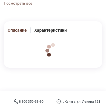
Ластовица двойная, из полотна основы. Прочные
Посмотреть все
эластичные швы, текстурированные нити,
специальные закрепки на швах, безопасные красители
– гарантия долговечности изделия. Цвет розовый
(пантон 12-2807). Модель трусы s4895
Описание
Характеристики
8 800 350-38-90
г. Калуга, ул. Ленина 121