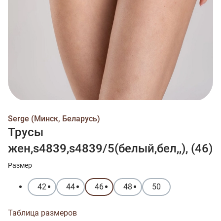
Serge (Минск, Беларусь)
Трусы
жен,s4839,s4839/5(белый,бел,,), (46)
Размер
42
44
46
48
50
Таблица размеров