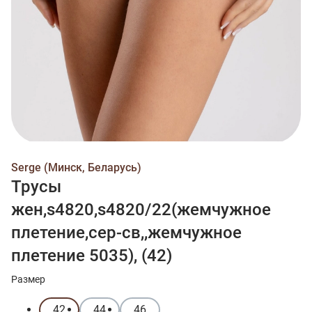
Serge (Минск, Беларусь)
Трусы
жен,s4820,s4820/22(жемчужное
плетение,сер-св,,жемчужное
плетение 5035), (42)
Размер
42
44
46