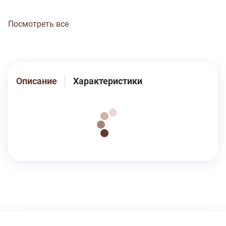
способом «закрутка». Ластовица двойная, из полотна
основы. Прочные эластичные швы, текстурированные
Посмотреть все
нити, специальные закрепки на швах, безопасные
красители – гарантия долговечности изделия. Модель
трусы s4820
Описание
Характеристики