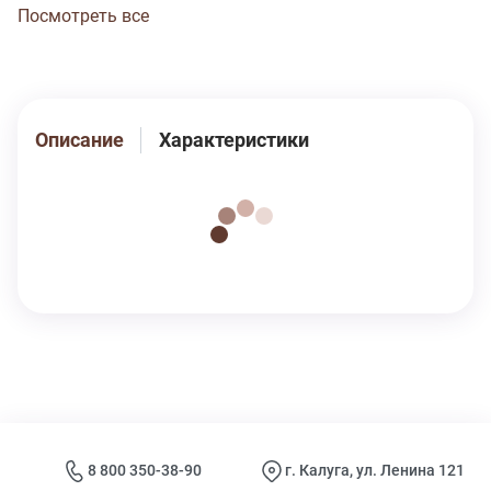
средствами при t 30 градусов вручную или в
Посмотреть все
автоматической стиральной машине в режиме
«Ручная стирка». Изделие нельзя выкручивать.
Сушить на горизонтальной поверхности в
расправленном виде.
Описание
Характеристики
8 800 350-38-90
г. Калуга, ул. Ленина 121