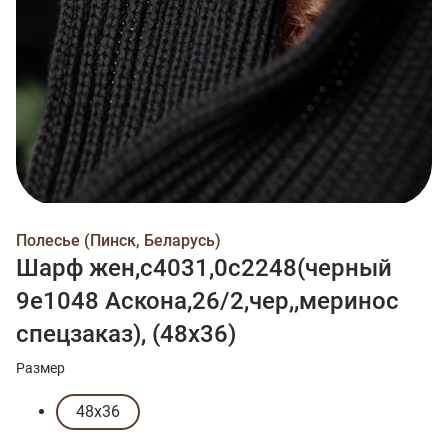
Полесье (Пинск, Беларусь)
Шарф жен,с4031,0с2248(черный
9е1048 Аскона,26/2,чер,,меринос
спецзаказ), (48х36)
Размер
48х36