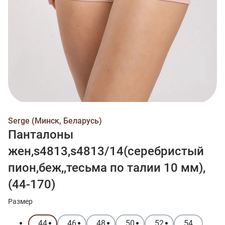
Serge (Минск, Беларусь)
Панталоны
жен,s4813,s4813/14(серебристый
пион,беж,,тесьма по талии 10 мм),
(44-170)
Размер
44
46
48
50
52
54