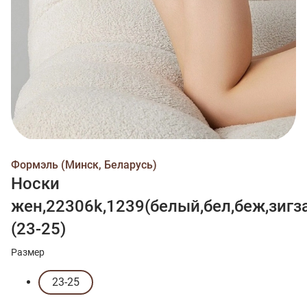
Формэль (Минск, Беларусь)
Носки
жен,22306k,1239(белый,бел,беж,зигза
(23-25)
Размер
23-25