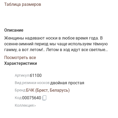
Таблица размеров
Описание
Женщины надевают носки в любое время года. В
осенне-зимний период мы чаще используем тёмную
гамму, а вот летом!.. Летом в ход идут все светлые
оттенки. Женские носки нежно-розового цвета
Посмотреть все
приятны на ощупь и комфортны. Вам не будет жарко
Характеристики
благодаря содержащемуся в них хлопку. Эластан
обеспечит четкую посадку по форме ноги. Наличие
б1100
Артикул:
полиэфира в составе носков и усиление в области
двойная простая
Вид резинки носков:
пяток и мысков повысят износостойкость. Гладкие,
мягкие, с аккуратными двойными резинками на
БЧК (Брест, Беларусь)
Бренд:
паголенке классической высоты - такие носки должны
00075640
Код:
всегда быть в женском гардеробе.
-
Коллекция: