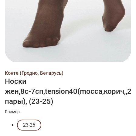
Конте (Гродно, Беларусь)
Носки
жен,8с-7сп,tension40(mocca,корич,,2
пары), (23-25)
Размер
23-25