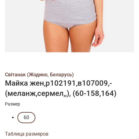
Свiтанак (Жодино, Беларусь)
Майка жен,р102191,в107009,-
(меланж,сермел,,), (60-158,164)
Размер
60
Таблица размеров