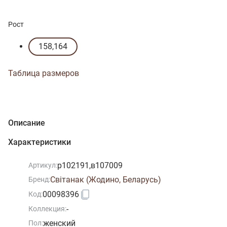
Рост
158,164
Таблица размеров
Описание
Характеристики
р102191,в107009
Артикул:
Свiтанак (Жодино, Беларусь)
Бренд:
00098396
Код:
-
Коллекция:
женский
Пол: