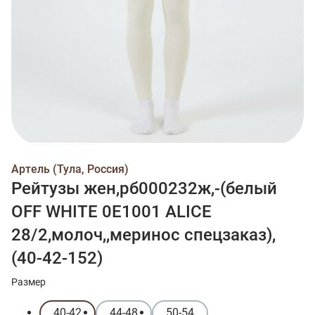
Артель (Тула, Россия)
Рейтузы жен,рб000232ж,-(белый
OFF WHITE 0Е1001 ALICE
28/2,молоч,,меринос спецзаказ),
(40-42-152)
Размер
40-42
44-48
50-54