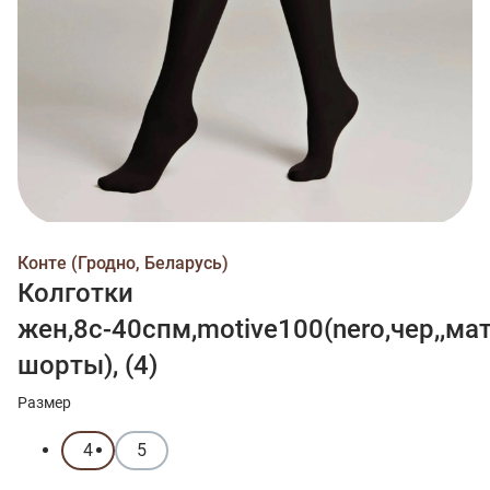
Конте (Гродно, Беларусь)
Колготки
жен,8с-40спм,motive100(nero,чер,,м
шорты), (4)
Размер
4
5