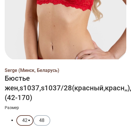
Serge (Минск, Беларусь)
Бюстье
жен,s1037,s1037/28(красный,красн,,)
(42-170)
Размер
42
48