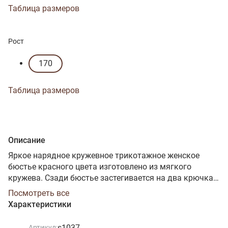
Таблица размеров
Рост
170
Таблица размеров
Описание
Яркое нарядное кружевное трикотажное женское
бюстье красного цвета изготовлено из мягкого
кружева. Сзади бюстье застегивается на два крючка в
трёх позициях, что позволяет подобрать наиболее
Посмотреть все
комфортную посадку по фигуре. Продуманная
Характеристики
конструкция, надежные эластичные швы,
текстурированные нити, специальные закрепки на
s1037
Артикул: