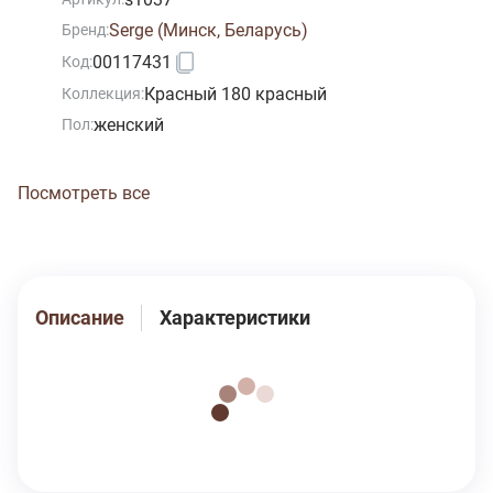
швах - гарантия долговечности изделия при
Serge (Минск, Беларусь)
Бренд:
соблюдении правил по уходу за ним.
00117431
Код:
Красный 180 красный
Коллекция:
женский
Пол:
Посмотреть все
Описание
Характеристики