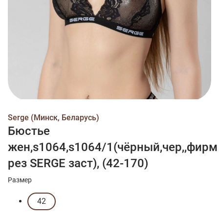
Serge (Минск, Беларусь)
Бюстье
жен,s1064,s1064/1(чёрный,чер,,фирм
рез SERGE заст), (42-170)
Размер
42