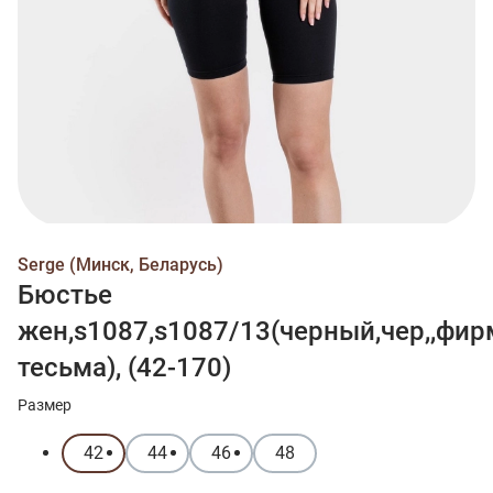
Serge (Минск, Беларусь)
Бюстье
жен,s1087,s1087/13(черный,чер,,фир
тесьма), (42-170)
Размер
42
44
46
48