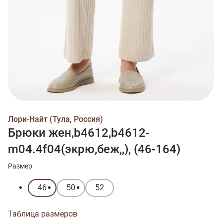
Лори-Найт (Тула, Россия)
Брюки жен,b4612,b4612-
m04.4f04(экрю,беж,,), (46-164)
Размер
46
50
52
Таблица размеров