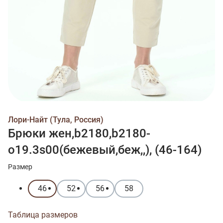
Лори-Найт (Тула, Россия)
Брюки жен,b2180,b2180-
o19.3s00(бежевый,беж,,), (46-164)
Размер
46
52
56
58
Таблица размеров