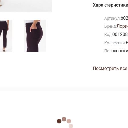
Характеристик
b0
Артикул:
Лори-
Бренд:
001208
Код:
Коллекция:
женск
Пол:
Посмотреть все