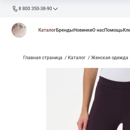
8 800 350-38-90
8 800 350-38-90
Каталог
Бренды
Новинки
О нас
Помощь
Кл
бесплатно
+7 905 640-33-00
+7 906 640-33-00
Главная страница
zakaz@stkaluga.ru
/
Каталог
/
Женская одежда
Пн - Вс: 10:00 - 18:00
г. Калуга, ул. Ленина 121