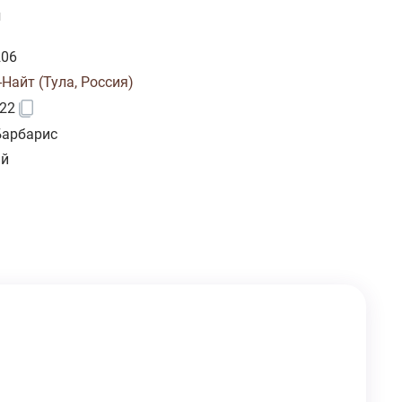
и
206
Найт (Тула, Россия)
22
Барбарис
ий