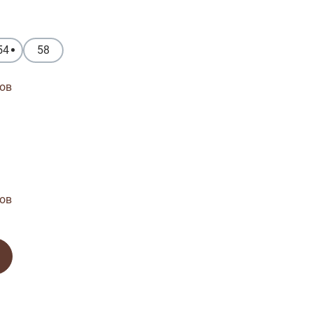
54
58
ов
ов