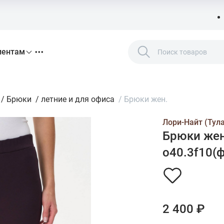
иентам
/
Брюки
/
летние и для офиса
/
Брюки жен.
Лори-Найт (Тула
Брюки жен
o40.3f10(ф
2 400 ₽