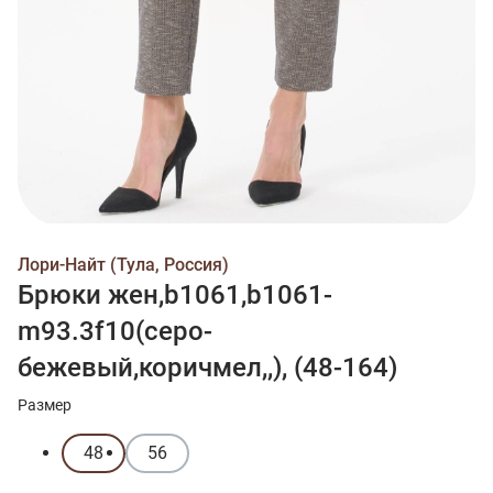
Лори-Найт (Тула, Россия)
Брюки жен,b1061,b1061-
m93.3f10(серо-
бежевый,коричмел,,), (48-164)
Размер
48
56