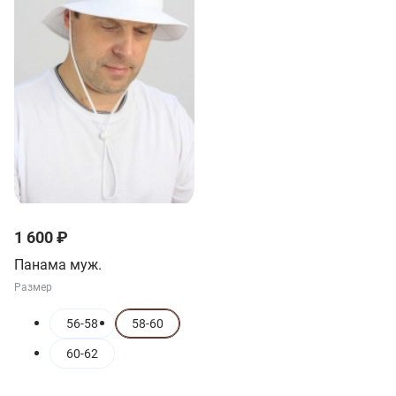
1 600 ₽
Панама муж.
Размер
56-58
58-60
60-62