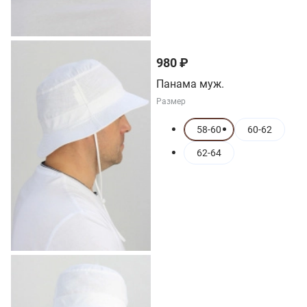
980 ₽
Панама муж.
Размер
58-60
60-62
62-64