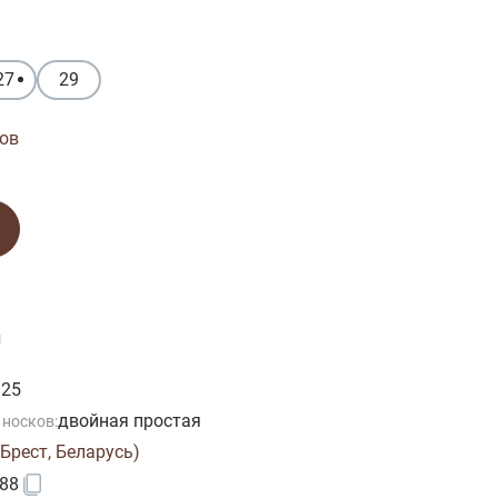
27
29
ов
и
125
двойная простая
 носков:
Брест, Беларусь)
88