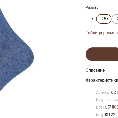
Размер
25
Таблица размер
В корзину
Описание
Характеристик
б2
Артикул:
Вид резинки
БЧК (
Бренд:
001222
Код: