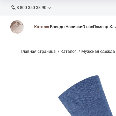
8 800 350-38-90
8 800 350-38-90
Каталог
Бренды
Новинки
О нас
Помощь
Кл
бесплатно
+7 905 640-33-00
+7 906 640-33-00
Главная страница
zakaz@stkaluga.ru
/
Каталог
/
Мужская одежда
Пн - Вс: 10:00 - 18:00
г. Калуга, ул. Ленина 121