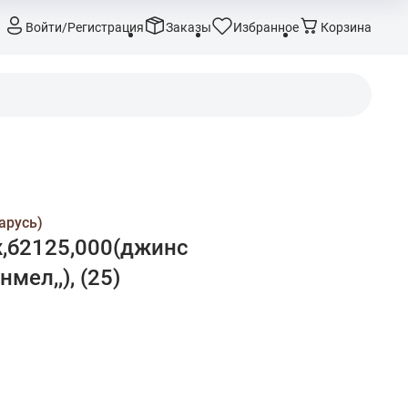
Войти/Регистрация
Заказы
Избранное
Корзина
арусь)
,б2125,000(джинс
мел,,), (25)