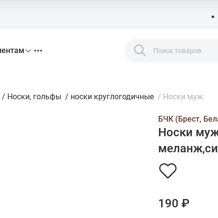
иентам
/
Носки, гольфы
/
носки круглогодичные
/
Носки муж.
БЧК (Брест, Бел
Носки муж
меланж,син
190 ₽