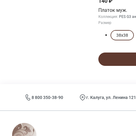
140 ₽
Платок муж.
Коллекция:
PES G3 а
Размер
38х38
В кор
8 800 350-38-90
г. Калуга, ул. Ленина 121