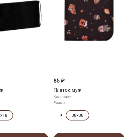
85 ₽
ж.
Платок муж.
Коллекция:
-
Размер
3х18
38х38