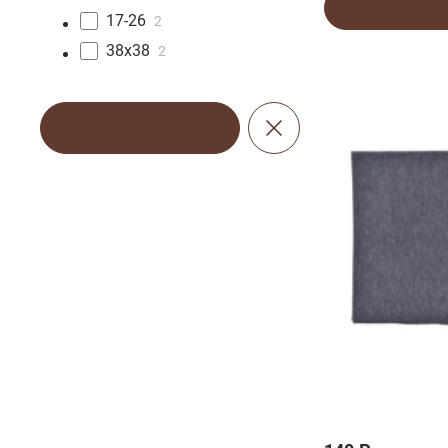
В кор
антрацит
1
17-26
2
38х38
2
Показать