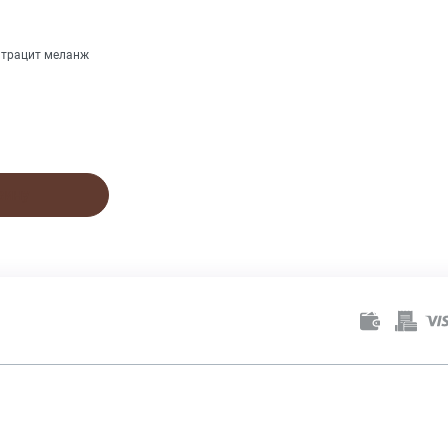
нтрацит меланж
зину