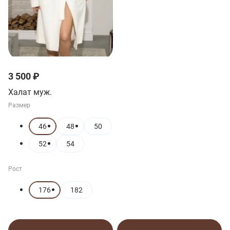
3 500 ₽
Халат муж.
Размер
46
48
50
52
54
Рост
176
182