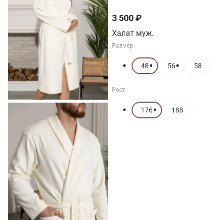
3 500 ₽
Халат муж.
Размер
48
56
58
Рост
176
188