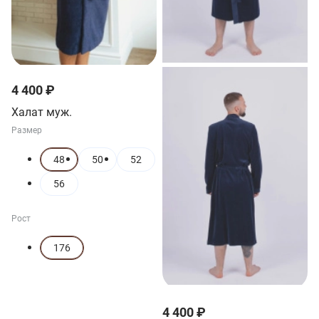
4 400 ₽
Халат муж.
Размер
48
50
52
56
Рост
176
4 400 ₽