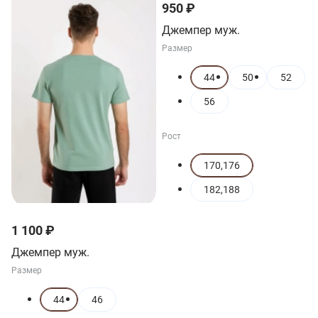
950 ₽
Джемпер муж.
Размер
44
50
52
56
Рост
170,176
182,188
1 100 ₽
Джемпер муж.
Размер
44
46