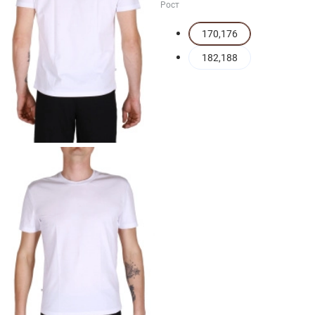
Рост
170,176
182,188