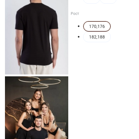
Рост
170,176
182,188