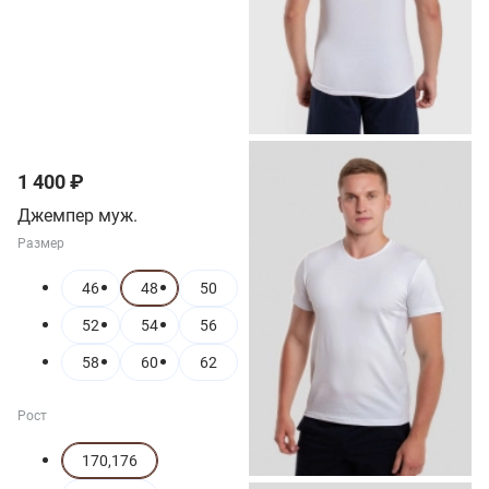
1 400 ₽
Джемпер муж.
Размер
46
48
50
52
54
56
58
60
62
Рост
170,176