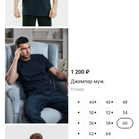
1 200 ₽
Джемпер муж.
Размер
44
46
48
50
52
54
56
58
60
62
64