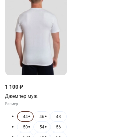
1 100 ₽
Джемпер муж.
Размер
44
46
48
50
54
56