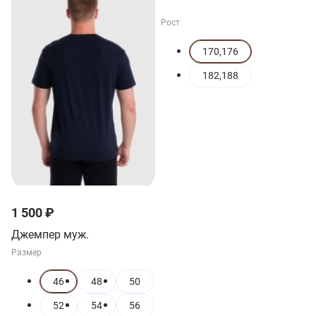
Рост
170,176
182,188
1 500 ₽
Джемпер муж.
Размер
46
48
50
52
54
56