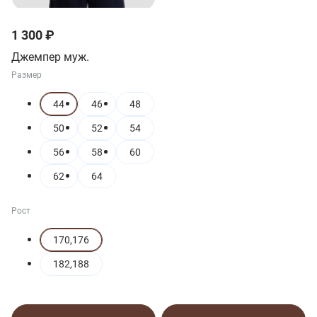
1 300 ₽
Джемпер муж.
Размер
44
46
48
50
52
54
56
58
60
62
64
Рост
170,176
182,188