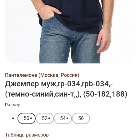
Пантелемоне (Москва, Россия)
Джемпер муж,rp-034,rpb-034,-
(темно-синий,син-т,,), (50-182,188)
Размер
50
52
54
56
Таблица размеров