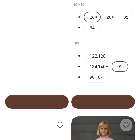
Размер
26
28
32
34
Рост
122,128
134,140
92
98,104
В корзину
В корзину