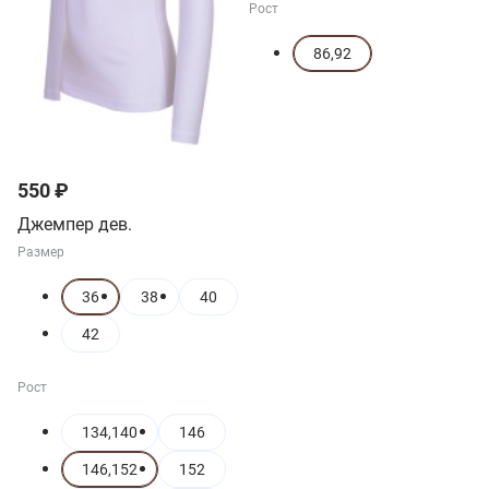
Рост
86,92
550 ₽
Джемпер дев.
Размер
36
38
40
42
Рост
134,140
146
146,152
152