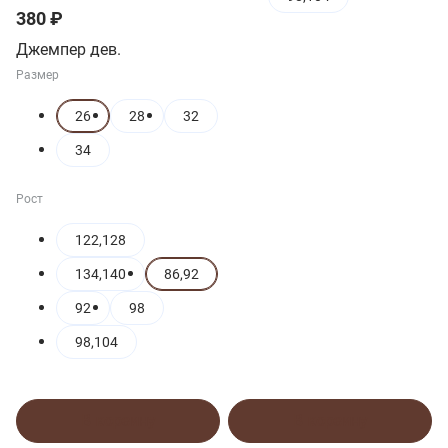
380 ₽
Джемпер дев.
Размер
26
28
32
34
Рост
122,128
134,140
86,92
92
98
98,104
В корзину
В корзину