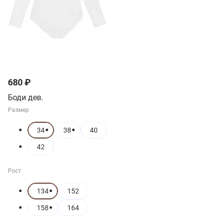
680 ₽
Боди дев.
Размер
34
38
40
42
Рост
134
152
158
164