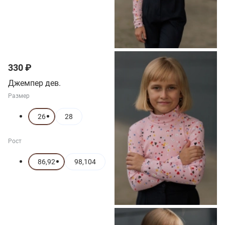
330 ₽
Джемпер дев.
Размер
26
28
Рост
86,92
98,104