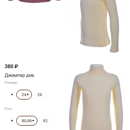
380 ₽
Джемпер дев.
Размер
24
26
Рост
80,86
92