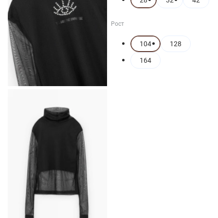
28
32
42
Рост
104
128
164