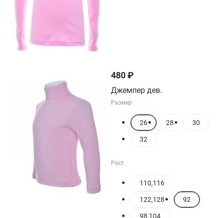
480 ₽
Джемпер дев.
Размер
26
28
30
32
Рост
110,116
122,128
92
98,104