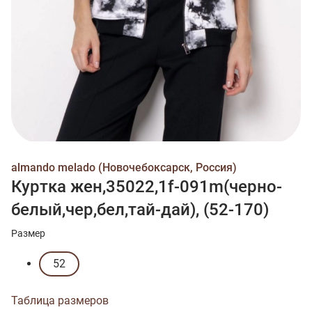
almando melado (Новочебоксарск, Россия)
Куртка жен,35022,1f-091m(черно-
белый,чер,бел,тай-дай), (52-170)
Размер
52
Таблица размеров