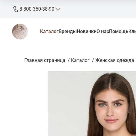
8 800 350-38-90
8 800 350-38-90
Каталог
Бренды
Новинки
О нас
Помощь
Кл
бесплатно
+7 905 640-33-00
+7 906 640-33-00
Главная страница
zakaz@stkaluga.ru
/
Каталог
/
Женская одежда
Пн - Вс: 10:00 - 18:00
г. Калуга, ул. Ленина 121