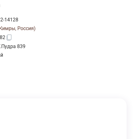
и
2-14128
(Кимры, Россия)
82
Т.Пудра 839
ий