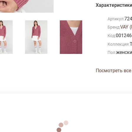
Характеристик
724
Артикул:
VAY 
Бренд:
001246
Код:
Коллекция:
женск
Пол:
Посмотреть все