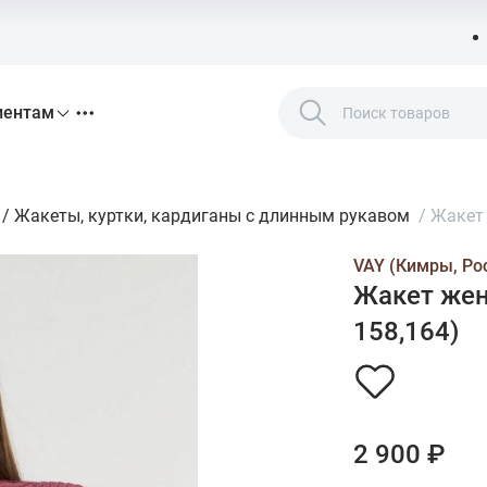
иентам
/
Жакеты, куртки, кардиганы с длинным рукавом
/
Жакет 
VAY (Кимры, Ро
Жакет жен,
158,164)
2 900 ₽