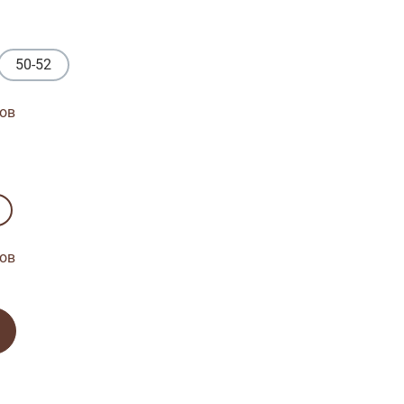
50-52
ов
ов