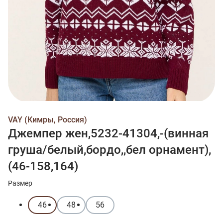
VAY (Кимры, Россия)
Джемпер жен,5232-41304,-(винная
груша/белый,бордо,,бел орнамент),
(46-158,164)
Размер
46
48
56