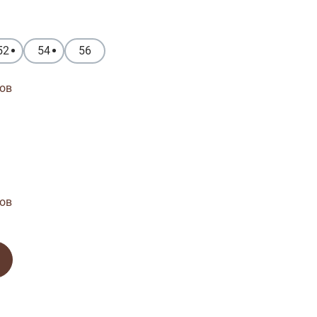
52
54
56
ов
ов