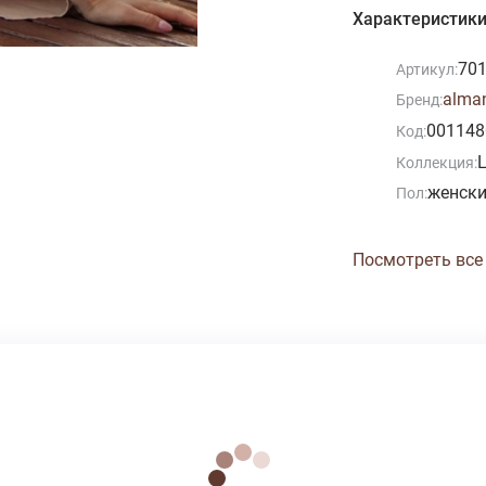
Характеристик
70
Артикул:
alma
Бренд:
001148
Код:
Коллекция:
женск
Пол:
Посмотреть все