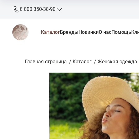
8 800 350-38-90
8 800 350-38-90
Каталог
Бренды
Новинки
О нас
Помощь
Кл
бесплатно
+7 905 640-33-00
+7 906 640-33-00
Главная страница
zakaz@stkaluga.ru
/
Каталог
/
Женская одежда
Пн - Вс: 10:00 - 18:00
г. Калуга, ул. Ленина 121