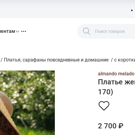
иентам
/
Платья, сарафаны повседневные и домашние
/
с коротк
almando melado
Платье жен
170)
2 700 ₽