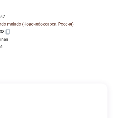
и
157
ndo melado (Новочебоксарск, Россия)
08
Linen
ий