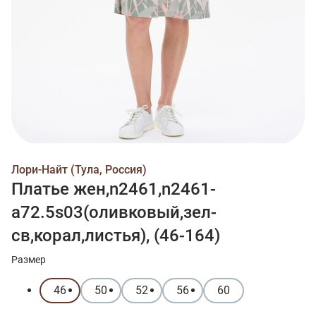
Лори-Найт (Тула, Россия)
Платье жен,n2461,n2461-
a72.5s03(оливковый,зел-
св,корал,листья), (46-164)
Размер
46
50
52
56
60