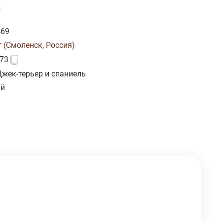
и
469
т (Смоленск, Россия)
73
Джек-терьер и спаниель
ий