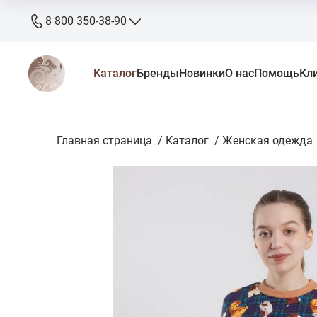
8 800 350-38-90
8 800 350-38-90
Каталог
Бренды
Новинки
О нас
Помощь
Кл
бесплатно
+7 905 640-33-00
+7 906 640-33-00
Главная страница
zakaz@stkaluga.ru
/
Каталог
/
Женская одежда
Пн - Вс: 10:00 - 18:00
г. Калуга, ул. Ленина 121