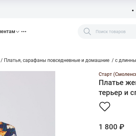
иентам
/
Платья, сарафаны повседневные и домашние
/
с длинн
Старт (Смоленск
Платье жен
терьер и с
1 800 ₽