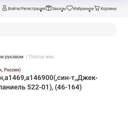
Войти/Регистрация
Заказы
Избранное
Корзина
ым рукавом
/
Платье жен.
, Россия)
,а1469,а146900(,син-т,,Джек-
паниель 522-01), (46-164)