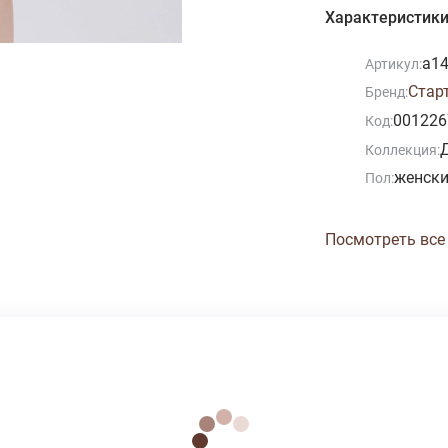
Характеристик
а1
Артикул:
Стар
Бренд:
001226
Код:
Коллекция:
женск
Пол:
Посмотреть все