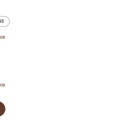
48
ов
ов