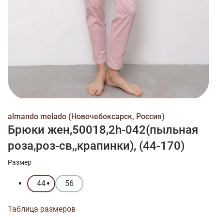
almando melado (Новочебоксарск, Россия)
Брюки жен,50018,2h-042(пыльная
роза,роз-св,,крапинки), (44-170)
Размер
44
56
Таблица размеров