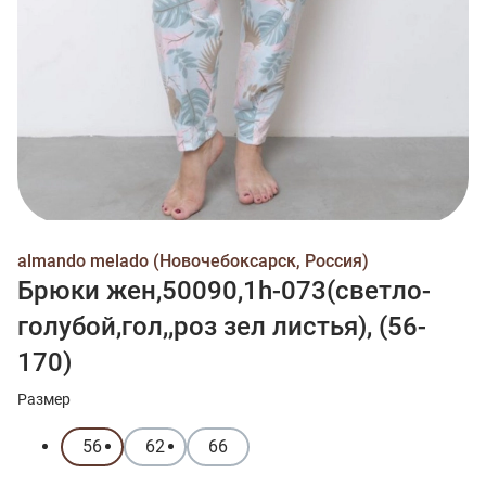
almando melado (Новочебоксарск, Россия)
Брюки жен,50090,1h-073(светло-
голубой,гол,,роз зел листья), (56-
170)
Размер
56
62
66