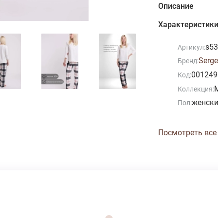
Описание
Характеристик
s53
Артикул:
Serge
Бренд:
001249
Код:
Коллекция:
женск
Пол:
Посмотреть все