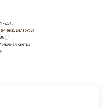
и
17,s5404
 (Минск, Беларусь)
06
Молочная клетка
ий