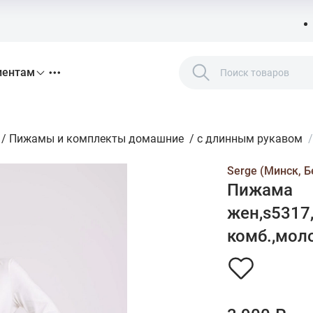
иентам
/
Пижамы и комплекты домашние
/
с длинным рукавом
Serge (Минск, Б
Пижама
жен,s5317
комб.,молоч