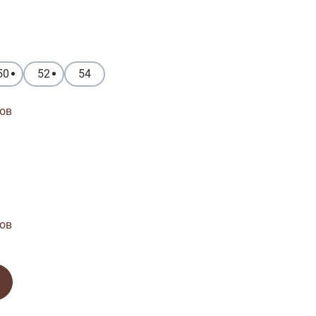
50
52
54
ов
ов