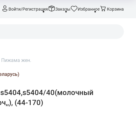
Войти/Регистрация
Заказы
Избранное
Корзина
/
Пижама жен.
еларусь)
,s5404,s5404/40(молочный
,,), (44-170)