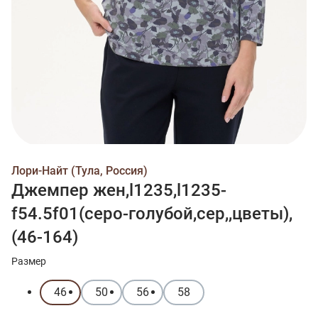
Лори-Найт (Тула, Россия)
Джемпер жен,l1235,l1235-
f54.5f01(серо-голубой,сер,,цветы),
(46-164)
Размер
46
50
56
58