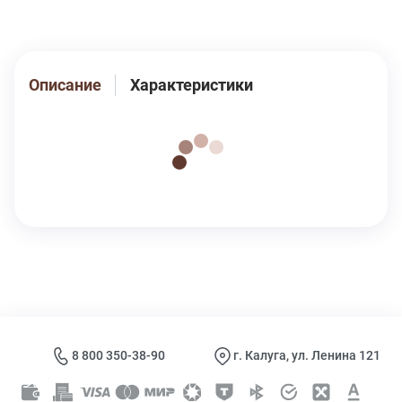
они аккуратно садятся по ноге. Мягкооблегающая
резинка на паголенке средней высоты не создаёт
ощущения дискомфорта. Плоский шов на мыске
спасает ваши пальчики от натирания.
Описание
Характеристики
8 800 350-38-90
г. Калуга, ул. Ленина 121