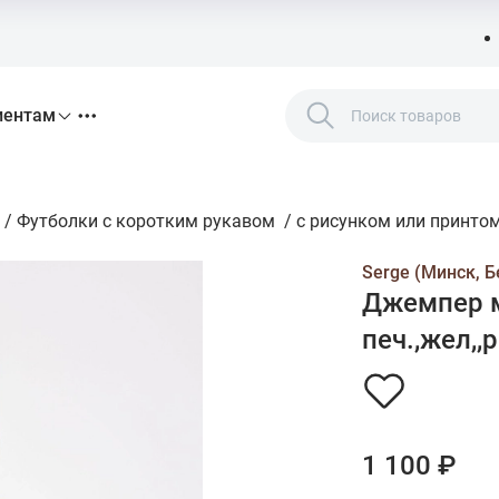
иентам
/
Футболки с коротким рукавом
/
с рисунком или принто
Serge (Минск, Б
Джемпер м
печ.,жел,,р
1 100 ₽