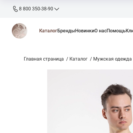
8 800 350-38-90
8 800 350-38-90
Каталог
Бренды
Новинки
О нас
Помощь
Кл
бесплатно
+7 905 640-33-00
+7 906 640-33-00
Главная страница
zakaz@stkaluga.ru
/
Каталог
/
Мужская одежда
Пн - Вс: 10:00 - 18:00
г. Калуга, ул. Ленина 121