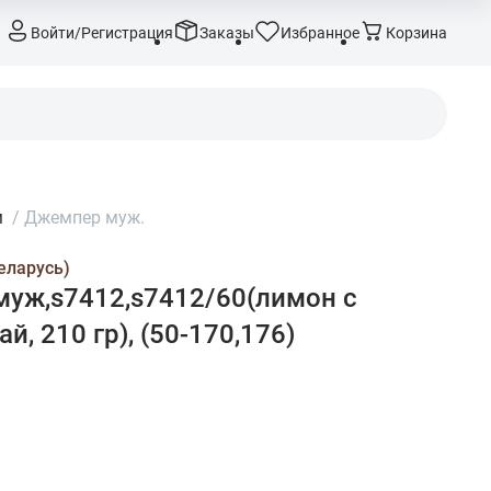
Войти/Регистрация
Заказы
Избранное
Корзина
м
/
Джемпер муж.
еларусь)
уж,s7412,s7412/60(лимон с
ай, 210 гр), (50-170,176)