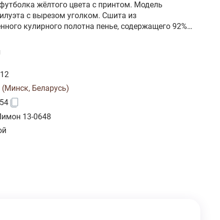
футболка жёлтого цвета с принтом. Модель
илуэта с вырезом уголком. Сшита из
нного кулирного полотна пенье, содержащего 92%
лопка, который характеризуется высокой
тью, воздухопроницаемостью, безопасностью для
и
еничностью. Добавление эластана повышает
рмоустойчивость изделия. Модель s7412
412
 (Минск, Беларусь)
54
Лимон 13-0648
ой