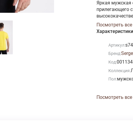
Яркая мужская 
прилегающего с
высококачестве
натурального х
Посмотреть все
гигроскопичнос
Характеристик
здоровья, гиги
прочность и фо
s7
Артикул:
Serge
Бренд:
001134
Код:
Коллекция:
мужск
Пол:
Посмотреть все