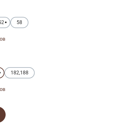
52
58
ов
182,188
ов